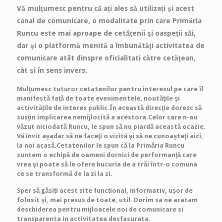
Vă mulţumesc pentru că aţi ales să utilizaţi şi acest
canal de comunicare, o modalitate prin care Primăria
Runcu este mai aproape de cetăţenii şi oaspeţii săi,
dar şi o platformă menită a îmbunătăţi activitatea de
comunicare atât dinspre oficialitati către cetăţean,
cât şi în sens invers.
Mulţumesc tuturor cetatenilor pentru interesul pe care îl
manifestă faţă de toate evenimentele, noutăţile şi
activităţile de interes public.În această direcţie doresc să
susţin implicarea nemijlocită a acestora.Celor care n-au
văzut niciodată Runcu, le spun să nu piardă această ocazie.
Vă invit aşadar să ne faceţi o vizită şi să ne cunoaşteţi aici,
la noi acasă.Cetatenilor le spun că la Primăria Runcu
suntem o echipă de oameni dornici de performanţă care
vrea şi poate să le ofere bucuria de a trăi într-o comuna
ce se transformă de la zi la zi.
Sper să găsiţi acest site funcţional, informativ, uşor de
folosit şi, mai presus de toate, util. Dorim sa ne aratam
deschiderea pentru mijloacele noi de comunicare si
transparenta in activitatea desfasurata.