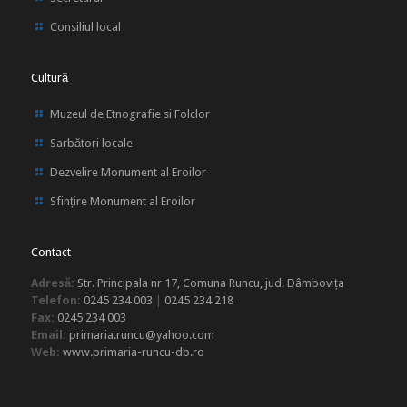
Consiliul local
Cultură
Muzeul de Etnografie si Folclor
Sarbători locale
Dezvelire Monument al Eroilor
Sfințire Monument al Eroilor
Contact
Adresă:
Str. Principala nr 17, Comuna Runcu, jud. Dâmbovița
Telefon:
0245 234 003
|
0245 234 218
Fax:
0245 234 003
Email:
primaria.runcu@yahoo.com
Web:
www.primaria-runcu-db.ro