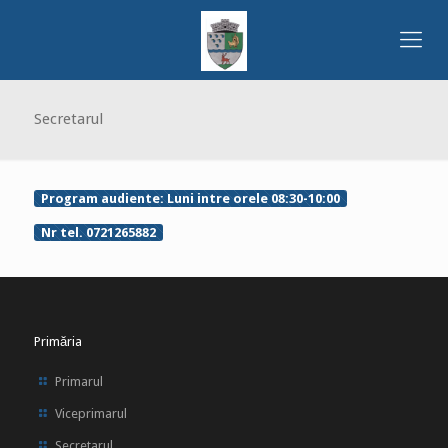
Secretarul
Program audiente: Luni intre orele 08:30-10:00
Nr tel. 0721265882
Primăria
Primarul
Viceprimarul
Secretarul